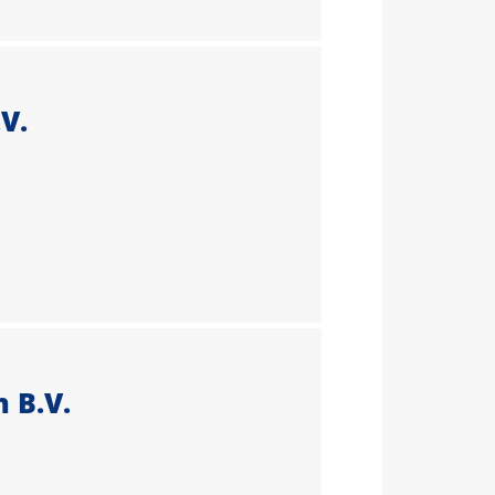
V.
 B.V.