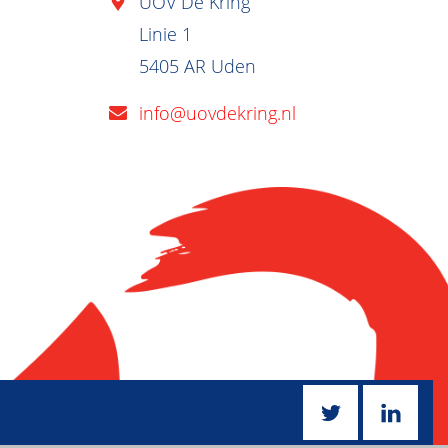
UOV De Kring
Linie 1
5405 AR Uden
info@uovdekring.nl