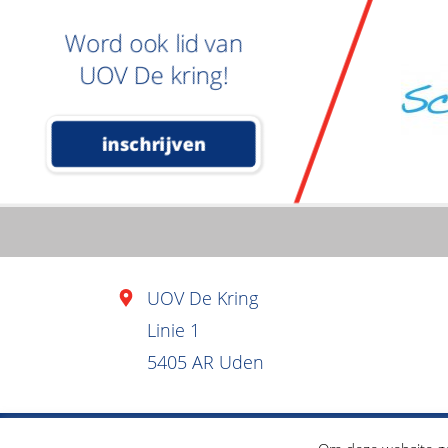
Word ook lid van
UOV De kring!
inschrijven
UOV De Kring
Linie 1
5405 AR Uden
Ontwikkeld door
Juist