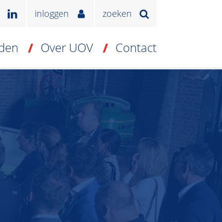
inloggen
zoeken
den
Over UOV
Contact