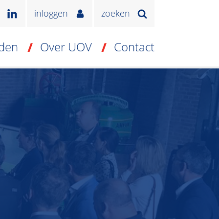
inloggen
zoeken
den
Over UOV
Contact