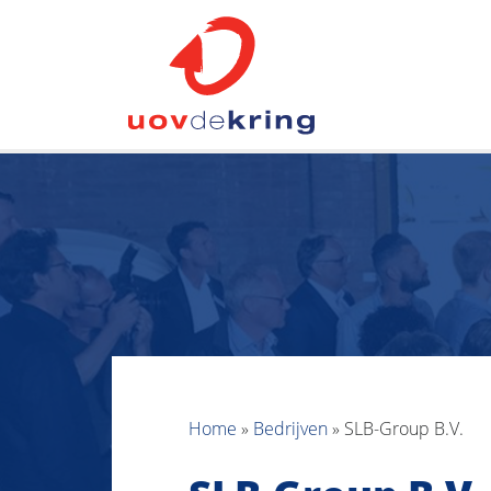
Home
»
Bedrijven
»
SLB-Group B.V.