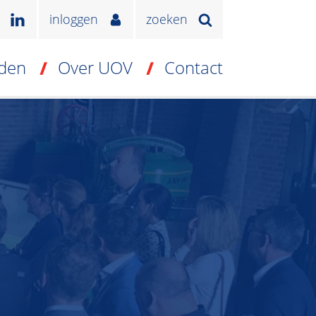
inloggen
zoeken
den
Over UOV
Contact