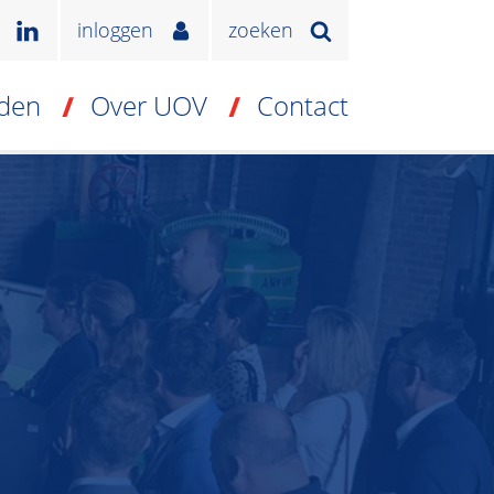
inloggen
zoeken
den
Over UOV
Contact