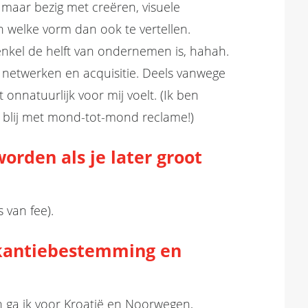
en maar bezig met creëren
,
visuele
n welke vorm dan ook te
vertellen.
enkel de helft van ondernemen is
,
hahah
.
ief netwerken en acquisitie. Deels vanwege
nnatuurlijk voor mij voelt. (Ik ben
 blij met mond-tot-mond reclame!)
orden als je later groot
s van fee).
vakantiebestemming en
n ga ik voor Kroatië en Noorwegen,