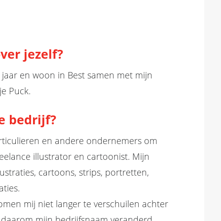
ver jezelf?
 jaar en woon in Best samen met mijn
je Puck.
e bedrijf?
particulieren en andere ondernemers om
reelance illustrator en cartoonist
. Mijn
straties, cartoons, strips, portretten,
ties.
omen mij niet langer te verschuilen achter
 daarom mijn bedrijfsnaam veranderd