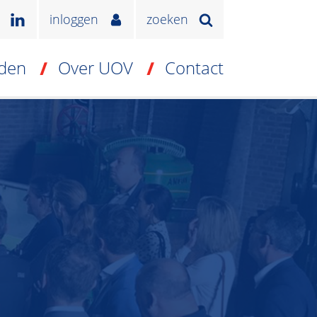
inloggen
zoeken
den
Over UOV
Contact