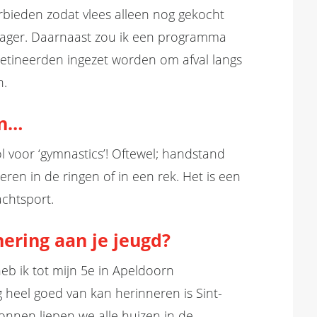
erbieden
zodat vlees alleen nog gekocht
lager.
Daarnaast zou ik een programma
detineerde
n
ingezet worden om afval langs
en.
an…
ol voor
‘
gymnastics
’
! Oftewel; handstand
ieren in de ringen
of in een
rek. Het is een
chtsport.
nering aan je jeugd?
b ik tot mijn 5
e
in Apeldoorn
g heel goed van kan herinneren is Sint-
ionnen
liepen we alle
huizen
in de