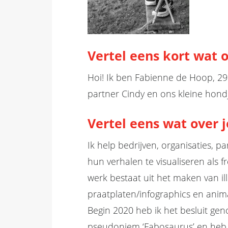
Vertel eens kort wat o
Hoi! Ik ben Fabienne de Hoop, 29
partner Cindy en ons kleine hond
Vertel eens wat over j
Ik
help bedrijven, organisaties, 
hun verhalen te visualiseren
als f
werk bestaat uit het maken van illu
praatplaten/
infographics
en anima
Begin 2020 heb ik het besluit gen
pseudoniem ‘Fabosaurus’ en heb