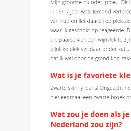
Mijn grootste blunder, pfoe… Dit 
ik 16/17 jaar was. Iemand
verteld
van had en liet daarbij de plek zi
waar ik geschokt op reageerde. Dit
die paarse vlek een wijnvlek te zij
pijnlijke plek ver daar onder zat…
dat ik wel door
de grond
kon
zak
Wat is je favoriete kl
Zwarte
skinny
jeans! Ongeacht het
niet eenmaal een zwarte broek d
Wat zou je doen als je
Nederland zou zijn?