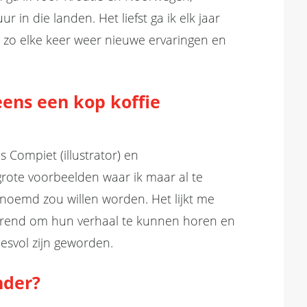
uur
in die landen
. Het liefst ga ik elk jaar
zo elke keer weer nieuwe ervaringen en
 eens een kop
koffie
is
Compiet
(illustrator) en
 grote voorbeeld
en
waar ik maar al te
noemd zou willen worden. Het lijkt me
erend om hun
verhaal
te kunnen horen
en
esvol zijn geworden.
nder?