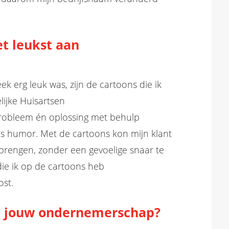
t leukst aan
ek erg leuk was, zijn de cartoons die ik
ijke Huisartsen
robleem
én oplossing
met behulp
is humor
.
Met de cartoons kon mijn klant
erbrengen, zonder
een gevoelige snaar
te
die ik op de cartoons heb
st.
n
jouw
ondernemerschap?