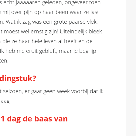
is echt
jaaaaaren
geleden
, ongeveer toen
e
mij
over
pijn
op haar been
waar ze last
en. Wat ik zag was een grote paarse vlek,
 moest wel ernstig zijn! Uiteindelijk bleek
n die ze haar hele leven al heeft en de
Ik heb me eruit gebluft, maar
je begrijp
ken.
edingstuk?
 seizoen, er gaat geen week voorbij dat ik
raag.
 1 dag de baas van