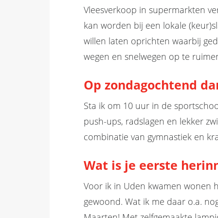
Vleesverkoop in supermarkten v
kan worden bij een lokale (keur)s
willen laten oprichten waarbij ge
wegen en snelwegen op te ruim
Op zondagochtend d
Sta ik om 10 uur in de sportscho
push-ups, radslagen en lekker zw
combinatie van gymnastiek en kra
Wat is
je eerste herin
Voor ik in Uden kwamen wonen he
gewoond.
Wat ik
me
daar o.a. no
Maarten
! Met zelfgemaakte lamp