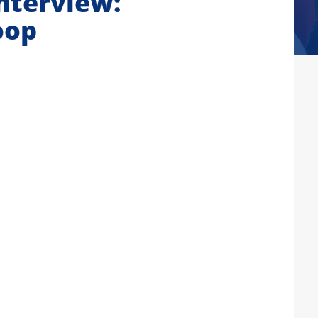
nterview:
oop