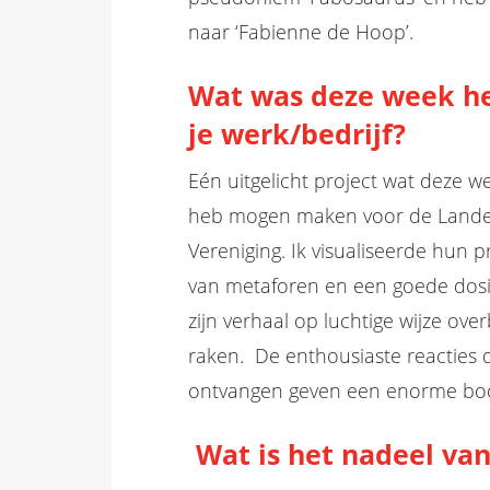
naar ‘Fabienne de Hoop’.
Wat
was deze week he
je
werk/bedrijf?
Eén uitgelicht project wat deze we
heb mogen maken voor de Landel
Vereniging.
Ik
visualiseerde
hun p
van
metaforen en een goede dos
zijn verhaal op luchtige wijze ov
raken.
De enthousiaste reacties 
ontvangen
geven
een enorme boo
Wat is het
nadeel va