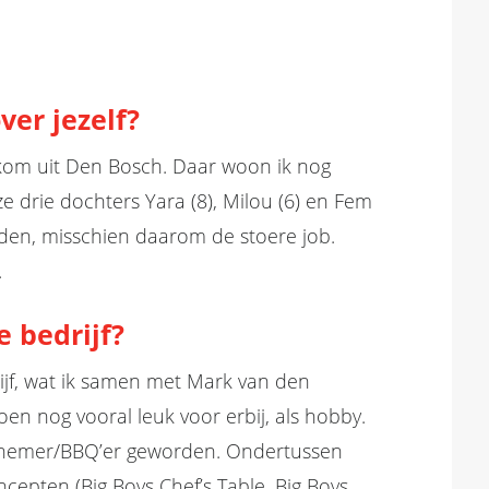
ver jezelf?
k kom uit Den Bosch. Daar woon ik nog
 drie dochters Yara (8), Milou (6) en Fem
iden, misschien daarom de stoere job.
.
e bedrijf?
ijf, wat ik samen met Mark van den
en nog vooral leuk voor erbij, als hobby.
ernemer/BBQ’er geworden. Ondertussen
cepten (Big Boys Chef’s Table, Big Boys