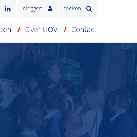
inloggen
zoeken
den
Over UOV
Contact