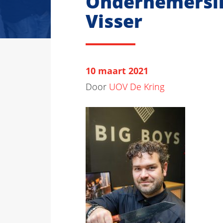
Ondernemersin
Visser
10 maart 2021
Door
UOV De Kring