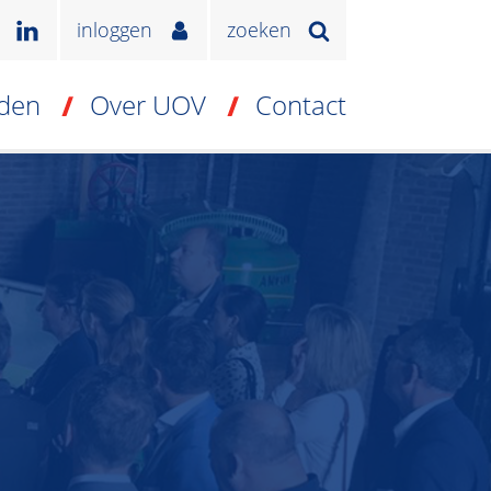
inloggen
zoeken
den
Over UOV
Contact