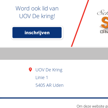
Word ook lid van
UOV De kring!
inschrijven
UOV De Kring
Linie 1
5405 AR Uden
Ontwikkeld door
Juist
Om deze website go