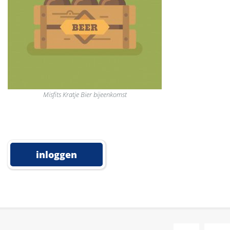
Misfits Kratje Bier bijeenkomst
inloggen