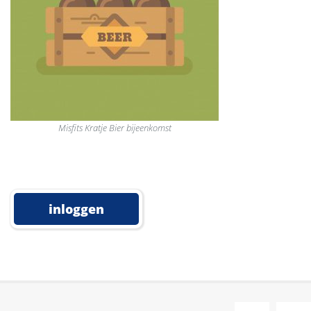
Misfits Kratje Bier bijeenkomst
inloggen