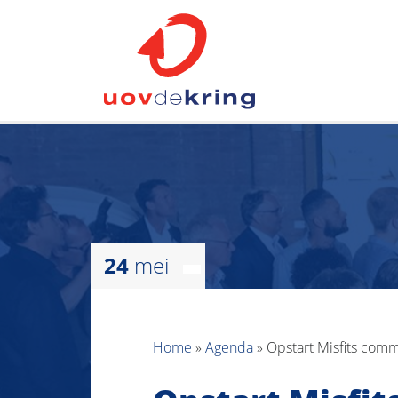
24
mei
Home
»
Agenda
»
Opstart Misfits comm