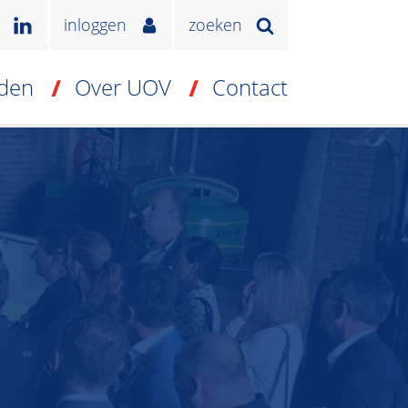
inloggen
zoeken
den
Over UOV
Contact