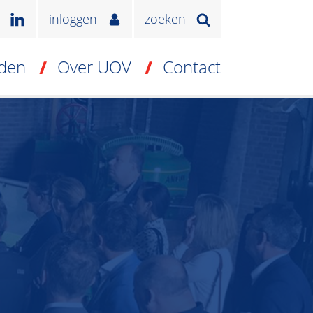
inloggen
zoeken
den
Over UOV
Contact